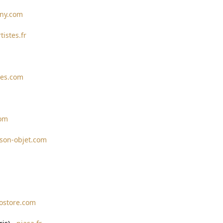
rny.com
istes.fr
ges.com
com
son-objet.com
iostore.com