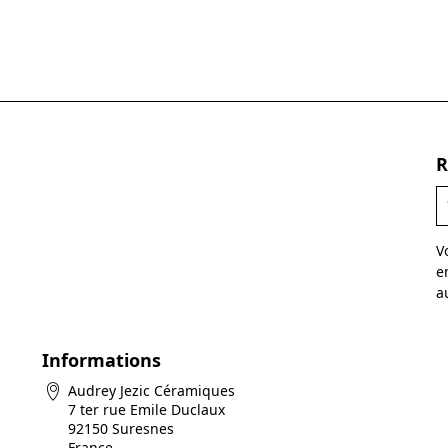
R
V
e
a
Informations
Audrey Jezic Céramiques
7 ter rue Emile Duclaux
92150 Suresnes
France