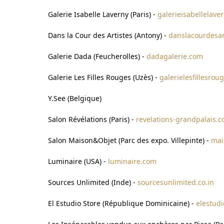
Galerie Isabelle Laverny (Paris) -
galerieisabellelave
Dans la Cour des Artistes (Antony) -
danslacourdesart
Galerie Dada (Feucherolles) -
dadagalerie.com
Galerie Les Filles Rouges (Uzès) -
galerielesfillesrou
Y.See (Belgique)
Salon Révélations (Paris) -
revelations-grandpalais.
Salon Maison&Objet (Parc des expo. Villepinte) -
mai
Luminaire (USA) -
luminaire.com
Sources Unlimited (Inde) -
sourcesunlimited.co.in
El Estudio Store (République Dominicaine) -
elestud