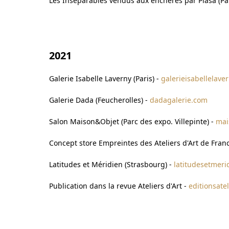
Les Inséparables vendus aux enchères par Piasa (Par
2021
Galerie Isabelle Laverny (Paris) -
galerieisabellelave
Galerie Dada (Feucherolles) -
dadagalerie.com
Salon Maison&Objet (Parc des expo. Villepinte) -
mai
Concept store Empreintes des Ateliers d'Art de Franc
Latitudes et Méridien (Strasbourg) -
latitudesetmeri
Publication dans la revue Ateliers d'Art -
editionsate