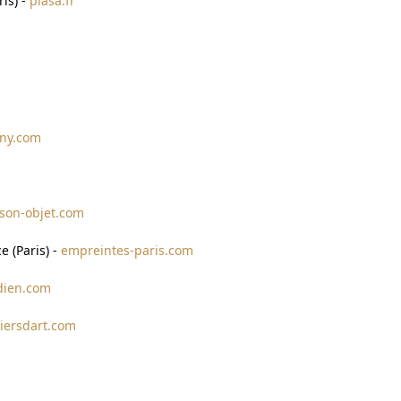
is) -
piasa.fr
rny.com
son-objet.com
e (Paris) -
empreintes-paris.com
dien.com
liersdart.com