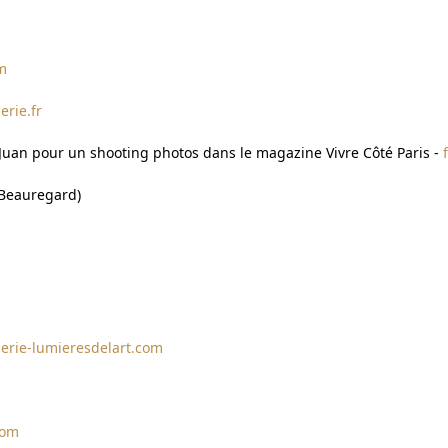
om
erie.fr
e Juan pour un shooting photos dans le magazine Vivre Côté Paris -
e Beauregard)
lerie-lumieresdelart.com
com