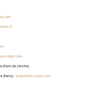
rny.com
istes.fr
com
son-objet.com
 (Pont de L'Arche)
e (Paris) -
empreintes-paris.com