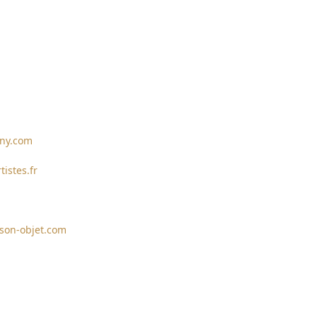
rny.com
istes.fr
son-objet.com