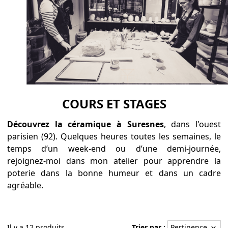
COURS ET STAGES
Découvrez la céramique à Suresnes
, dans l'ouest
parisien (92). Quelques heures toutes les semaines, le
temps d’un week-end ou d’une demi-journée,
rejoignez-moi dans mon atelier pour apprendre la
poterie dans la bonne humeur et dans un cadre
agréable.
Il y a 12 produits.
Trier par :
Pertinence
keyboard_arrow_down