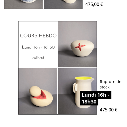
Prix
475,00 €
Rupture de
stock
Lundi 16h -
18h30
Prix
475,00 €