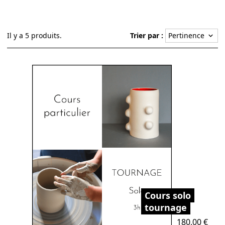
Il y a 5 produits.
Trier par :
Pertinence
keyboard_arrow_down
Cours solo
tournage
Prix
180,00 €